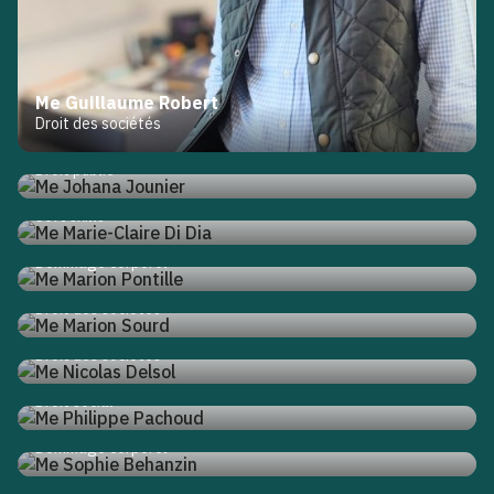
Me Guillaume Robert
Droit des sociétés
Me Johana Jounier
Droit public
Me Marie-Claire Di Dia
Soft skills
Me Marion Pontille
Dommage corporel
Me Marion Sourd
Droit des sociétés
Me Nicolas Delsol
Droit des sociétés
Me Philippe Pachoud
Droit social
Me Sophie Behanzin
Dommage corporel
Me Vincent Montagne