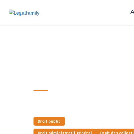
A
Nos experts
Me Johana Jo
Avocate en droit public — Droit publi
Johana Jounier Avocate
LinkedIn
Droit public
Droit administratif général
Droit des collect