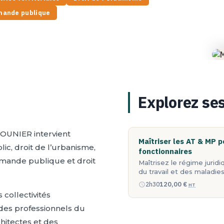
mmande publique
Explorez se
JOUNIER intervient
Maîtriser les AT & MP p
ic, droit de l’urbanisme,
fonctionnaires
ommande publique et droit
Maîtrisez le régime jurid
du travail et des maladie
120,00
€
2h30
HT
collectivités
, des professionnels du
hitectes et des