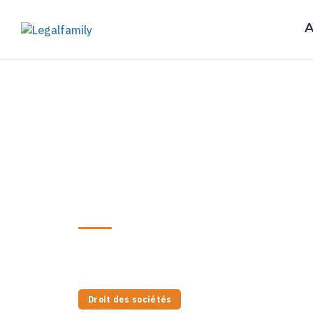
A
Nos experts
Me Enzo Mess
Avocat en droit des sociétés — Droit 
Stemm Avocats
LinkedIn
Droit des sociétés