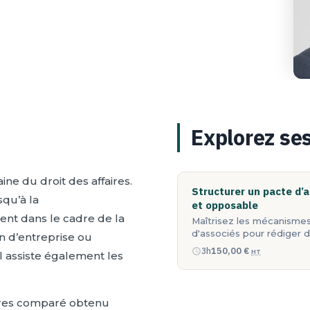
Explorez se
ne du droit des affaires.
Structurer un pacte d’a
squ’à la
et opposable
ment dans le cadre de la
Maîtrisez les mécanisme
d'associés pour rédiger
n d’entreprise ou
solides, anticiper…
150,00
€
3h
HT
 assiste également les
ffaires comparé obtenu