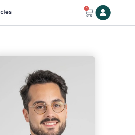
0
icles