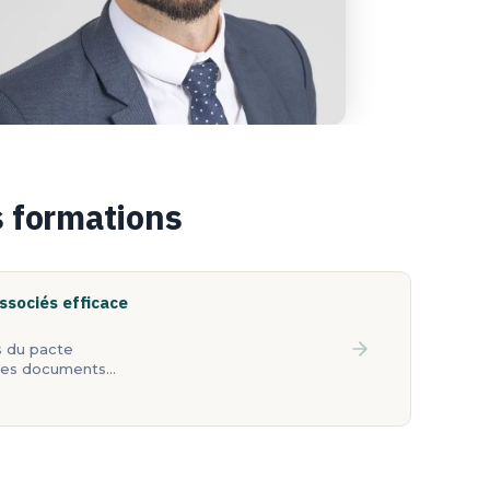
s formations
ssociés efficace
s du pacte
 des documents