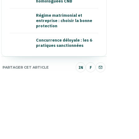
homologuées CNB
Régime matrimonial et
entreprise : choisir la bonne
protection
Concurrence déloyale : les 6
pratiques sanctionnées
PARTAGER CET ARTICLE
IN
F